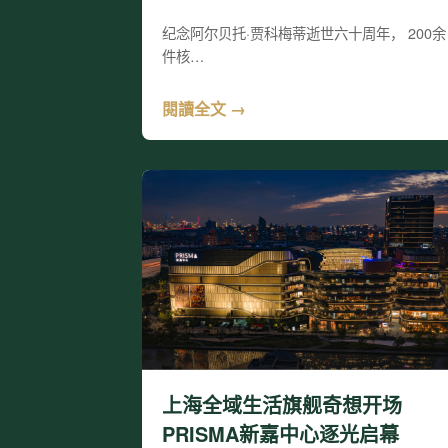
纪念阿尔贝托·贾科梅蒂逝世六十周年， 200余
件核…
閱讀全文 →
上海全域生活旗舰奇想开场
PRISMA新嘉中心逐光启幕