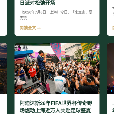
日派对松弛开场
（2026年7月8日，上海）今日，「来宜家，夏
天玩…
閱讀全文 →
阿迪达斯26年FIFA世界杯传奇野
场燃动上海近万人共赴足球盛夏