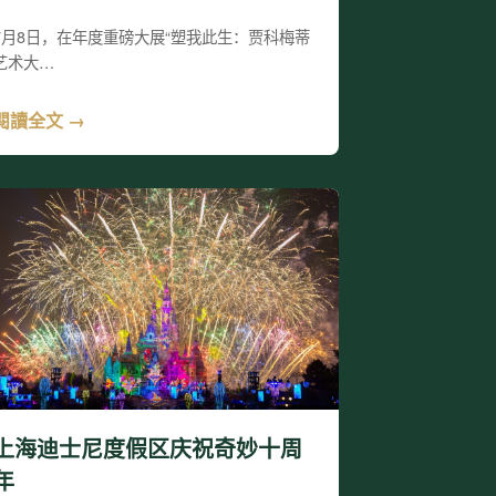
7月8日，在年度重磅大展“塑我此生：贾科梅蒂
艺术大…
閱讀全文 →
上海迪士尼度假区庆祝奇妙十周
年