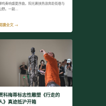
蝉鸣奏响盛夏序曲，阳光裹挟热浪奔赴街巷与
山野。一副…
閱讀全文 →
贾科梅蒂标志性雕塑《行走的
人》真迹抵沪开箱