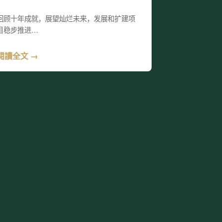
回顾十年成就，展望灿烂未来，发展和扩建项
目稳步推进…
閱讀全文 →