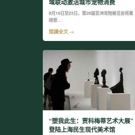
域联动激活城市宠物消费
8月19日至23日，第28届亚洲宠物展览会将重
磅登…
閱讀全文 →
“塑我此生：贾科梅蒂艺术大展”
登陆上海民生现代美术馆