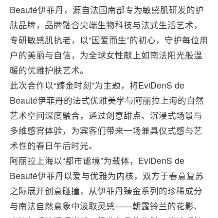
Beauté伊菲丹，源自法国南部专为敏感肌研发的护
肤品牌，品牌融合尖端生物科技与法式生活艺术，
专研敏感肌抗老，以“因爱而生”的初心，守护每位用
户的美丽与自信，为全球女性献上如南法阳光般温
暖的优雅护肤艺术。
此次合作以“臻金时刻”为主题，将EviDenS de
Beauté伊菲丹的法式优雅美学与阿丽拉上海的自然
艺术空间深度融合，通过创意甜点、沉浸式场景与
多维感官体验，为宾客们带来一场兼具仪式感与艺
术性的春日午后时光。
阿丽拉上海以“都市谧境”为载体，EviDenS de
Beauté伊菲丹以爱与优雅为内核，双方于春意复苏
之际展开创意碰撞，从伊菲丹臻金系列的珍稀成分
与南法自然意象中汲取灵感——朝露铃兰的花影、