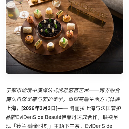
于都市谧境中演绎法式优雅感官艺术——跨界融合
南法自然灵感与奢护美学，重塑高端生活方式体验
上海，[2026年3月3日]—
— 阿丽拉上海与法国奢护
品牌EviDenS de Beauté伊菲丹达成合作，联袂呈
现「铃兰·臻金时刻」主题下午茶。EviDenS de