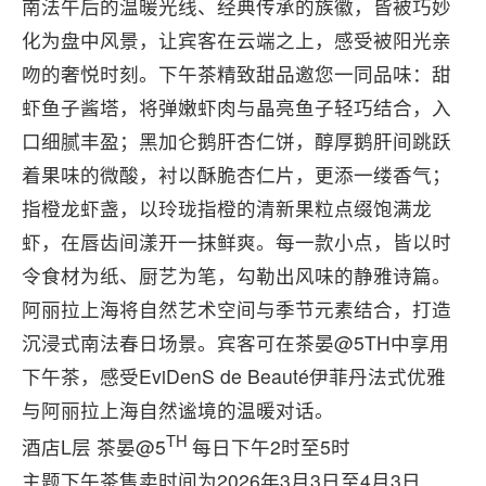
南法午后的温暖光线、经典传承的族徽，皆被巧妙
化为盘中风景，让宾客在云端之上，感受被阳光亲
吻的奢悦时刻。下午茶精致甜品邀您一同品味：甜
虾鱼子酱塔，将弹嫩虾肉与晶亮鱼子轻巧结合，入
口细腻丰盈；黑加仑鹅肝杏仁饼，醇厚鹅肝间跳跃
着果味的微酸，衬以酥脆杏仁片，更添一缕香气；
指橙龙虾盏，以玲珑指橙的清新果粒点缀饱满龙
虾，在唇齿间漾开一抹鲜爽。每一款小点，皆以时
令食材为纸、厨艺为笔，勾勒出风味的静雅诗篇。
阿丽拉上海将自然艺术空间与季节元素结合，打造
沉浸式南法春日场景。宾客可在茶晏@5TH中享用
下午茶，感受EviDenS de Beauté伊菲丹法式优雅
与阿丽拉上海自然谧境的温暖对话。
TH
酒店L层 茶晏@5
每日下午2时至5时
主题下午茶售卖时间为2026年3月3日至4月3日