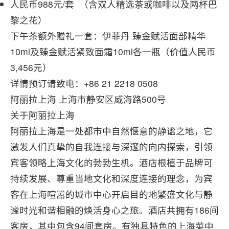
人民币988元/套 （含双人精选茶或咖啡以及两杯巴
黎之花）
下午茶额外赠礼一套：伊菲丹 臻金赋活面部精华
10ml及臻金赋活紧致面霜10ml各一瓶（价值人民币
3,456元）
详情预订请致电：+86 21 2218 0508
阿丽拉上海 上海市静安区威海路500号
关于阿丽拉上海
阿丽拉上海是一处都市中自然惬意的静谧之地，它
激发人们真挚的自我连接与深邃的向内探索，引领
宾客领略上海文化的勃勃生机。酒店根植于品牌可
持续发展、尊重当地文化和深度连接的理念，为宾
客在上海喧嚣的城市中心开启目的地繁盛文化与静
谧时光和谐相融的焕活身心之旅。酒店共拥有186间
客房，其中包含94间套房。有独具特色的上海菜中