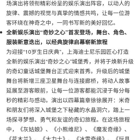
场演出将领衔精彩纷呈的娱乐演出阵容，以动人的
旋律、震撼的视觉与真挚的情感共鸣，让每一位游
客环绕在神奇之中，一同书写新的美好回忆。
全新娱乐演出“奇妙之心”首发登场，舞台、角色、
服装新意迭出，以经典旋律启幕崭新旅程
为迎接“10岁生日庆典”，上海迪士尼乐园匠心打造
全新的娱乐演出“奇妙之心”城堡秀，并将于焕新升级
的奇幻童话城堡舞台正式迎来首秀。升级后的城堡
舞台将新增三座卫星舞台与连接廊桥，将动人故事
延展至游客眼前，让每一位游客都能沉浸于每分每
秒的精彩与感动。演出以四幕篇章徐徐展开：米奇
和朋友们将深入城堡之下秘藏的水晶洞穴，踏上一
场探寻梦想、勇气和友谊的奇幻旅程。在这场旅程
中，《灰姑娘》、《小熊维尼》、《魔发奇缘》、
《花木兰》、《大力士》、《冰雪奇缘》、《玩具