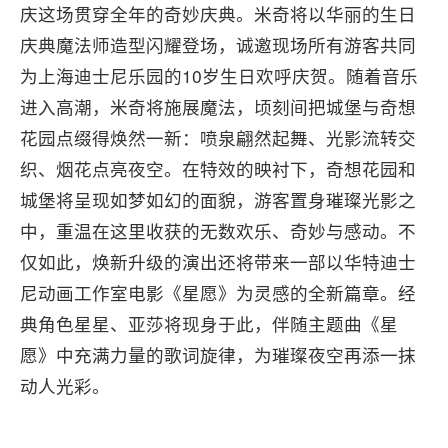
庆这场贯穿全年的奇妙庆典。米奇将以华丽的生日
庆典魔法师造型闪耀登场，诚邀现场所有游客共同
为上海迪士尼乐园的10岁生日欢呼庆贺。随着音乐
进入高潮，米奇将施展魔法，顷刻间把城堡与奇想
花园点缀得焕然一新：喷泉翩然起舞、光影流转交
织、烟花点亮夜空。在特效的映衬下，奇想花园和
城堡将呈现如梦如幻的面貌，游客置身璀璨光影之
中，重温在这里收获的无数欢乐、奇妙与感动。不
仅如此，焕新升级的演出还将带来一部以华特迪士
尼动画工作室电影《星愿》为灵感的全新篇章。经
典角色星星、亚莎将现身于此，伴随主题曲《星
愿》中充满力量的歌词旋律，为璀璨夜空再添一抹
动人光彩。