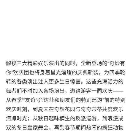
解锁三大精彩娱乐演出的同时，全新登场的“奇妙有
你”欢庆团也将身着星光熠熠的庆典新装，为四季轮
转的各类演出注入更多生日惊喜。这些充满活力的
舞者们不时加入各场演出，邀请游客一同欢庆——
从春季“‘友谊号’:达菲和朋友们的特别巡游”前的特别
欢庆时刻，到夏天在奇想花园与奇奇蒂蒂共度欢乐
清凉时光；从秋日趣味横生的反派巡游，到浪漫成
双的冬日皇家舞会，再到春节期间热闹的疯狂动物