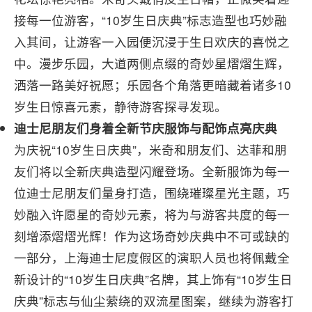
接每一位游客，“10岁生日庆典”标志造型也巧妙融
入其间，让游客一入园便沉浸于生日欢庆的喜悦之
中。漫步乐园，大道两侧点缀的奇妙星熠熠生辉，
洒落一路美好祝愿；乐园各个角落更暗藏着诸多10
岁生日惊喜元素，静待游客探寻发现。
迪士尼朋友
们
身着全新节庆服
饰与
配
饰
点亮
庆
典
为庆祝“10岁生日庆典”，米奇和朋友们、达菲和朋
友们将以全新庆典造型闪耀登场。全新服饰为每一
位迪士尼朋友们量身打造，围绕璀璨星光主题，巧
妙融入许愿星的奇妙元素，将为与游客共度的每一
刻增添熠熠光辉！作为这场奇妙庆典中不可或缺的
一部分，上海迪士尼度假区的演职人员也将佩戴全
新设计的“10岁生日庆典”名牌，其上饰有“10岁生日
庆典”标志与仙尘萦绕的双流星图案，继续为游客打