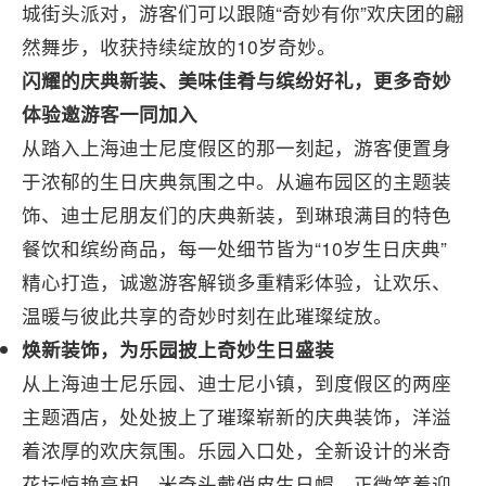
城街头派对，游客们可以跟随“奇妙有你”欢庆团的翩
然舞步，收获持续绽放的10岁奇妙。
闪耀的庆典新装、美味佳肴与缤纷好礼，更多奇妙
体验邀游客一同加入
从踏入上海迪士尼度假区的那一刻起，游客便置身
于浓郁的生日庆典氛围之中。从遍布园区的主题装
饰、迪士尼朋友们的庆典新装，到琳琅满目的特色
餐饮和缤纷商品，每一处细节皆为“10岁生日庆典”
精心打造，诚邀游客解锁多重精彩体验，让欢乐、
温暖与彼此共享的奇妙时刻在此璀璨绽放。
焕新装饰，为
乐园
披上奇妙
生日
盛装
从上海迪士尼乐园、迪士尼小镇，到度假区的两座
主题酒店，处处披上了璀璨崭新的庆典装饰，洋溢
着浓厚的欢庆氛围。乐园入口处，全新设计的米奇
花坛惊艳亮相。米奇头戴俏皮生日帽，正微笑着迎