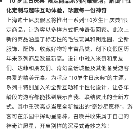
“
10 岁生日
庆典”
限定商品
系列闪耀登场，解锁个性
化定制与趣味
互动体验，
珍藏每一份神奇
上海迪士尼度假区将推出一系列“10岁生日庆典”限
定商品，让游客以多样方式把神奇带回家。此次上
新的商品涵盖了标志性的毛绒玩具和钥匙圈、全新
服饰、配饰、收藏好物等丰富品类，创下度假区历
年来系列商品数量新高。设计中融入米奇和朋友
们、达菲和朋友们、奇幻童话城堡及其他备受游客
喜爱的精美元素。为呼应 “10岁生日庆典”的主题，
系列中特别加入的全新互动和个性化设计，让各年
龄段的游客都能找到展示自我、联结彼此的全新方
式。其中重磅亮点当属全新推出的“奇妙星愿棒”，游
客可在乐园中挥动星愿棒，召唤并收集属于自己的
神奇许愿星，开启别样的沉浸式奇妙之旅！