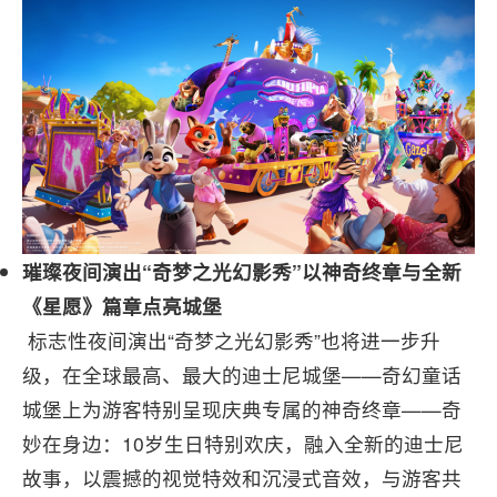
璀璨夜间演出“奇梦之光幻影秀”以神奇终章与全新
《星愿》篇章点亮城堡
标志性夜间演出“奇梦之光幻影秀”也将进一步升
级，在全球最高、最大的迪士尼城堡——奇幻童话
城堡上为游客特别呈现庆典专属的神奇终章——奇
妙在身边：10岁生日特别欢庆，融入全新的迪士尼
故事，以震撼的视觉特效和沉浸式音效，与游客共