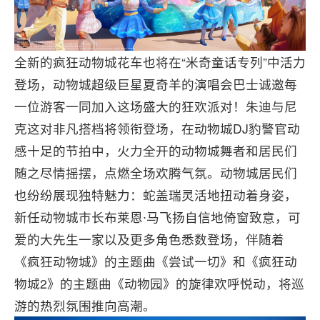
全新的疯狂动物城花车也将在“米奇童话专列”中活力
登场，动物城超级巨星夏奇羊的演唱会巴士诚邀每
一位游客一同加入这场盛大的狂欢派对！朱迪与尼
克这对非凡搭档将领衔登场，在动物城DJ豹警官动
感十足的节拍中，火力全开的动物城舞者和居民们
随之尽情摇摆，点燃全场欢腾气氛。动物城居民们
也纷纷展现独特魅力：蛇盖瑞灵活地扭动着身姿，
新任动物城市长布莱恩∙马飞扬自信地倚窗致意，可
爱的大先生一家以及更多角色悉数登场，伴随着
《疯狂动物城》的主题曲《尝试一切》和《疯狂动
物城2》的主题曲《动物园》的旋律欢呼悦动，将巡
游的热烈氛围推向高潮。