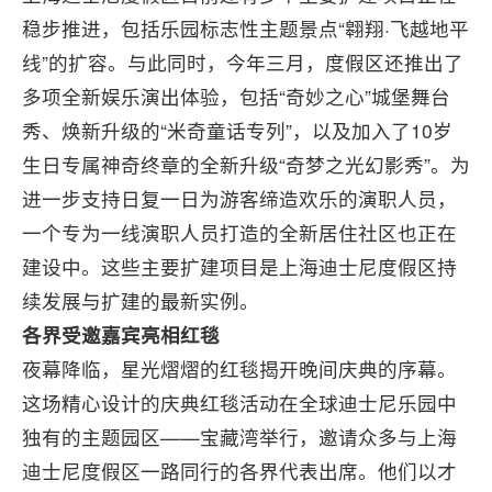
稳步推进，包括乐园标志性主题景点“翱翔·飞越地平
线”的扩容。与此同时，今年三月，度假区还推出了
多项全新娱乐演出体验，包括“奇妙之心”城堡舞台
秀、焕新升级的“米奇童话专列”，以及加入了10岁
生日专属神奇终章的全新升级“奇梦之光幻影秀”。为
进一步支持日复一日为游客缔造欢乐的演职人员，
一个专为一线演职人员打造的全新居住社区也正在
建设中。这些主要扩建项目是上海迪士尼度假区持
续发展与扩建的最新实例。
各界
受邀嘉宾
亮相红毯
夜幕降临，星光熠熠的红毯揭开晚间庆典的序幕。
这场精心设计的庆典红毯活动在全球迪士尼乐园中
独有的主题园区——宝藏湾举行，邀请众多与上海
迪士尼度假区一路同行的各界代表出席。他们以才