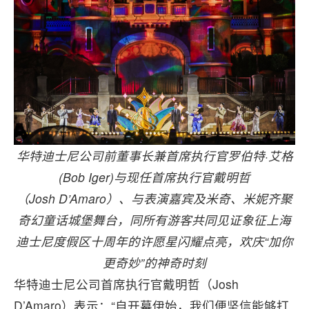
华特迪士尼公司前董事长兼首席执行官罗伯特·艾格
(
Bob Iger
)与现任首席执行官戴明哲
（
Josh D’Amaro
）、与表演嘉宾及米奇、米妮齐聚
奇幻童话城堡舞台，同所有游客共同见证象征上海
迪士尼度假区十周年的许愿星闪耀点亮，欢庆“加你
更奇妙”的神奇时刻
华特迪士尼公司首席执行官戴明哲（Josh
D’Amaro）表示：“自开幕伊始，我们便坚信能够打