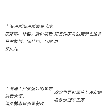
上海沪剧院沪剧表演艺术
知名作家马伯庸和杰拉多
家陈瑜、徐蓉，及沪剧新
尼
星徐紫恬、陈梓恺，与玲
娜贝儿
上海迪士尼度假区明星志
跳水世界冠军陈芋汐和知
愿者大使、
名铁饼冠军王婷
演员林志玲和雪莉玫