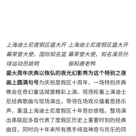
上海迪士尼度假区盛大开
上海迪士尼度假区盛大开
幕荣誉大使、国际知名篮
幕荣誉大使、知名演员孙
球运动员姚明
俪和唐老鸭
盛大周年庆典
以恢弘的夜光幻影秀
为
这个特别之夜
画上圆满
句号
为庆祝度假区十周年，一场特别庆典
晚会在奇幻童话城堡精彩上演。现场轮番上演迪士
尼经典歌曲与现场演出，带领在场观众循着悠扬乐
声，重温上海迪士尼度假区十年奇妙旅程。整场演
出串联起多首代表了度假区历史上重要时刻的经典
曲目，同时向十年来所有携手缔造神奇与欢乐的同