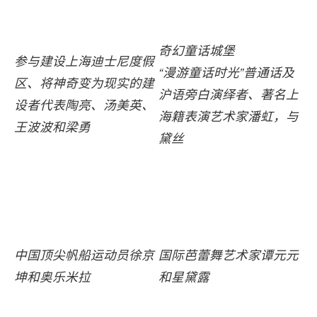
奇幻童话城堡
参与建设上海迪士尼度假
“漫游童话时光”普通话及
区、将神奇变为现实的建
沪语旁白演绎者、著名上
设者代表陶亮、汤美英、
海籍表演艺术家潘虹，与
王波波和梁勇
黛丝
中国顶尖帆船运动员徐京
国际芭蕾舞艺术家谭元元
坤和奥乐米拉
和星黛露