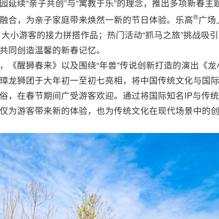
园延续“亲子共创”与“寓教于乐”的理念，推出多项新春主
®️
融合，为亲子家庭带来焕然一新的节日体验。乐高
广场
名大小游客的接力拼搭作品；热门活动“抓马之旅”挑战吸引
共同创造温馨的新春记忆。
，《醒狮春来》以及围绕“年兽”传说创新打造的演出《
璋龙狮团于大年初一至初七亮相，将中国传统文化与国
俗，在春节期间广受游客欢迎。通过将国际知名IP与传
仅为游客带来新的体验，也为传统文化在现代场景中的