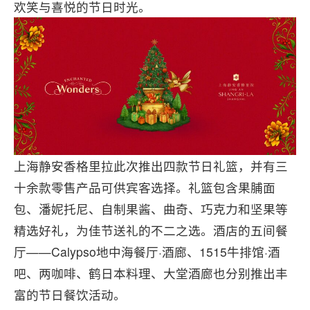
欢笑与喜悦的节日时光。
上海静安香格里拉此次推出四款节日礼篮，并有三
十余款零售产品可供宾客选择。礼篮包含果脯面
包、潘妮托尼、自制果酱、曲奇、巧克力和坚果等
精选好礼，为佳节送礼的不二之选。酒店的五间餐
厅——Calypso地中海餐厅·酒廊、1515牛排馆·酒
吧、两咖啡、鹤日本料理、大堂酒廊也分别推出丰
富的节日餐饮活动。