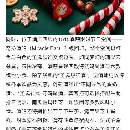
同时，位于酒店四层的1515酒吧限时节日空间——
奇迹酒吧（Miracle Bar）升级回归，整个空间以红
色与白色的圣诞装饰交织包围，如同梦幻的糖果云
朵屋，氛围浓郁。酒吧呈现四款特调鸡尾酒与六款
缤纷小食。除了经典的“圣诞热红酒”，调酒师更以传
统冬季饮品为灵感，创新演绎出“不同寻常的蛋奶
酒”、“圣诞礼物”等鸡尾酒。宾客还可选择搭配牛肋
排三明治、南瓜帕玛臣芝士炸饭团等多款风味小
食。酒吧还特别推出节日下午茶，烤苹果芝士蛋
糕、甜薯蒙布朗挞、薄荷飞鱼籽蟹肉卷、法式酥盒
配各式蘑菇等色彩缤纷的咸甜西点分布在圣诞红的