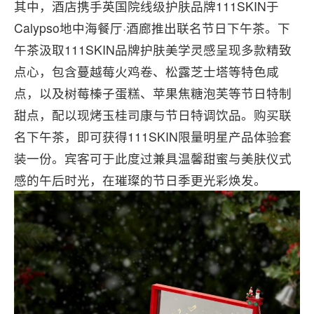
其中，酒店携手英国院线级护肤品牌111SKIN于
Calypso地中海餐厅·酒廊推出联名节日下午茶。下
午茶汲取111SKIN品牌护肤美学灵感呈现多款精致
点心，包含蔓越莓火鸡卷、松露芝士塔等特色咸
点，以及树莓榛子蛋糕、苹果焦糖泡芙等节日特制
甜点，配以现烤玉桂司康与节日特调饮品。购买联
名下午茶，即可获得111SKIN限量明星产品体验套
装一份。宾客可于此度过兼具温馨甜蜜与美肤仪式
感的午后时光，在璀璨的节日季更光彩焕发。