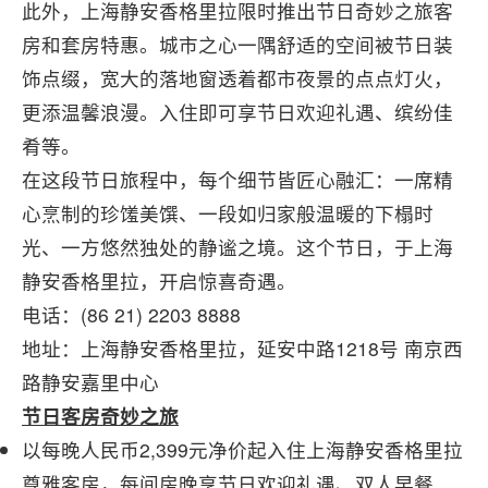
此外，上海静安香格里拉限时推出节日奇妙之旅客
房和套房特惠。城市之心一隅舒适的空间被节日装
饰点缀，宽大的落地窗透着都市夜景的点点灯火，
更添温馨浪漫。入住即可享节日欢迎礼遇、缤纷佳
肴等。
在这段节日旅程中，每个细节皆匠心融汇：一席精
心烹制的珍馐美馔、一段如归家般温暖的下榻时
光、一方悠然独处的静谧之境。这个节日，于上海
静安香格里拉，开启惊喜奇遇。
电话：(86 21) 2203 8888
地址：上海静安香格里拉，延安中路1218号 南京西
路静安嘉里中心
节日客房奇妙之旅
以每晚人民币2,399元净价起入住上海静安香格里拉
尊雅客房，每间房晚享节日欢迎礼遇、双人早餐