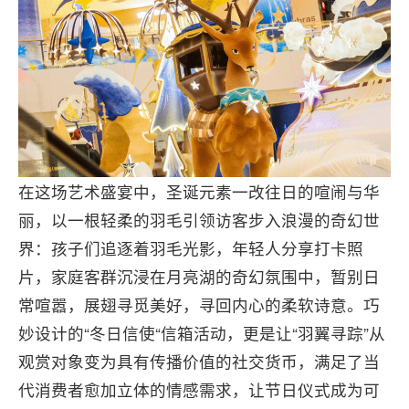
在这场艺术盛宴中，圣诞元素一改往日的喧闹与华
丽，以一根轻柔的羽毛引领访客步入浪漫的奇幻世
界：孩子们追逐着羽毛光影，年轻人分享打卡照
片，家庭客群沉浸在月亮湖的奇幻氛围中，暂别日
常喧嚣，展翅寻觅美好，寻回内心的柔软诗意。巧
妙设计的“冬日信使“信箱活动，更是让“羽翼寻踪”从
观赏对象变为具有传播价值的社交货币，满足了当
代消费者愈加立体的情感需求，让节日仪式成为可