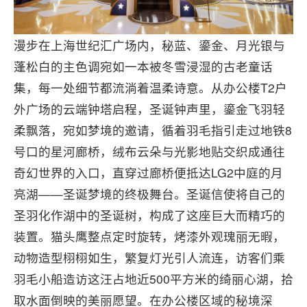
漫步在上海世纪汇广场内，秘蓝、鎏金、月光银与
蓬松白的主色调宛如一本被冬雪浸湿的古老童话
集，每一处细节都流淌着温柔诗意。从办公楼T2户
外广场的云端钟塔启程，圣诞钟声里，鎏金飞羽轻
柔飘落，宛如梦境的邀请，循着羽毛指引走过地铁8
号口的星河廊桥，绒布云朵与光影地贴交织成通往
奇幻世界的入口，直穿过廊桥便抵达LG2中庭的月
亮湖——圣诞梦境的终极舞台。圣诞信使将自己的
圣羽化作湖中的圣诞树，构成了这座巨大而精巧的
装置。猫头鹰整点定时旋转，烤漆外观瑰丽无暇，
动物造型栩栩如生，繁复灯光引人流连，访客们乘
羽毛小船造访这汪占地近500平方米的绮丽心湖，拾
取水面倒映的美丽愿望。在办公楼区域的秘境深