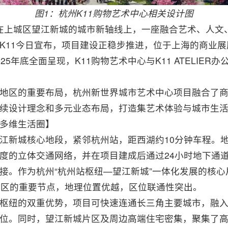
图1：杭州K11购物艺术中心相关设计图
——在上城区望江新城的城市新轴线上，一座融合艺术、人
K11今日宣布，项目建设正稳步推进，位于上海的商业
5年底全面呈现，K11购物艺术中心与K11 ATELIER办
地区的重要布局，杭州新世界城市艺术中心项目融合了
续设计理念和多元业态布局，打造集艺术体验与城市生
多维生活圈】
江新城核心地段，紧邻杭州站，距西湖约10分钟车程。地
度的立体交通网络，并在项目建成后通过24小时地下通
接。作为杭州“杭州站枢纽—望江新城”一体化发展的核
江区的重要节点，地理位置优越，区位联通性突出。
枢纽的双重优势，项目可快速连通长三角主要城市，融入
位。同时，望江新城片区及周边高端住宅密集，聚集了