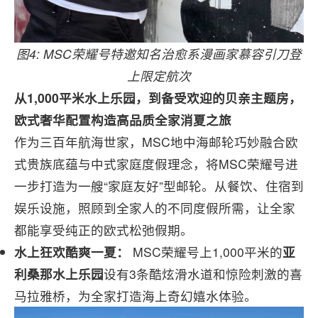
图4: MSC荣耀号特邀知名治愈系漫画家慕容引刀登
上限定航次
从1,000平米水上乐园，到备受欢迎的贝亲主题房，
欧式奢华配置构造高品质全家消夏之旅
作为三百年航海世家，MSC地中海邮轮巧妙融合欧
式贵族底蕴与中式家庭度假理念，将MSC荣耀号进
一步打造为一艘“家庭友好”型邮轮。从餐饮、住宿到
娱乐设施，照顾到全家人的不同度假所需，让全家
都能享受纯正的欧式松弛假期。
水上狂欢酷爽一夏：
MSC荣耀号上1,000平米的
亚
利桑那水上乐园
设有3条酷炫滑水道和惊险刺激的喜
马拉雅桥，为全家打造海上奇幻嬉水体验。