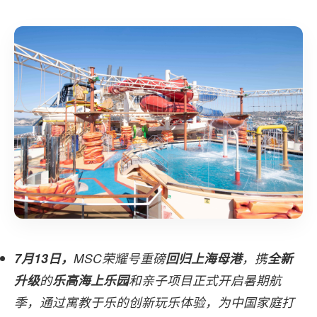
7月13日
，
MSC荣耀号重磅
回归上海母港
，携
全新
升级
的
乐高海上乐园
和亲子项目
正式
开启暑期航
季，通过寓教于乐的创新玩乐体验，为中国家庭打