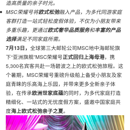
造高质量的亲子时光。
MSC荣耀号将
欧式松弛
融入产品，为多代同游家庭
客群打造一站式轻松度假体验，不仅为小朋友带来
多重乐趣，更通过
欧式奢华品质服务
和
丰富的产品
选择
满足不同家庭所需。
7月13日
，
全球第三大邮轮公司MSC地中海邮轮旗
下“亚洲旗舰”MSC荣耀号
正式
回归上海母港
，携
5,300名宾客共赴一场碧波之上的欧式松弛旅程。这
个暑期，MSC荣耀号重磅升级船上备受小朋友及家
庭青睐的乐高海上乐园，并带来更多全新亲子体
验，在传承
欧洲世家底蕴
的同时，为多代家庭打造
精细化、一站式的无忧度假方案，盛邀中国家庭共
度
海上欧式松弛亲子之夏
。