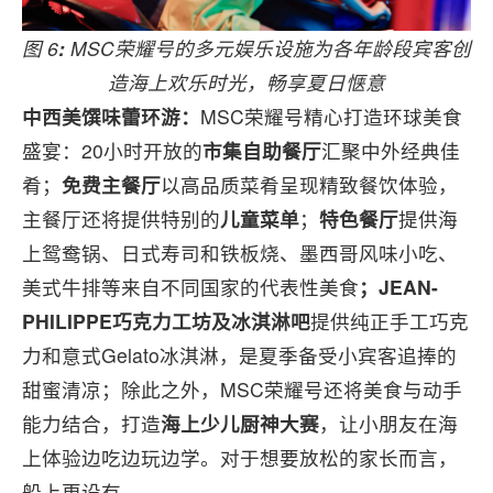
图 6
:
MSC荣耀号的多元娱乐设施为各年龄段宾客创
造海上欢乐时光，畅享夏日惬意
中西美馔味蕾环游：
MSC荣耀号精心打造环球美食
盛宴：20小时开放的
市集自助餐厅
汇聚中外经典佳
肴；
免费主餐厅
以高品质菜肴呈现精致餐饮体验，
主餐厅还将提供特别的
儿童菜单
；
特色餐厅
提供海
上鸳鸯锅、日式寿司和铁板烧、墨西哥风味小吃、
美式牛排等来自不同国家的代表性美食
；JEAN-
PHILIPPE巧克力工坊及冰淇淋吧
提供纯正手工巧克
力和意式Gelato冰淇淋，是夏季备受小宾客追捧的
甜蜜清凉；除此之外，MSC荣耀号还将美食与动手
能力结合，打造
海上少儿厨神大赛
，让小朋友在海
上体验边吃边玩边学。对于想要放松的家长而言，
船上更设有