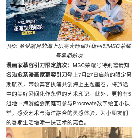
图3: 备受瞩目的海上乐高大师课升级回归MSC荣耀
号暑期航次
漫画家慕容引刀限定航次：
MSC荣耀号特别邀请
知
名治愈系漫画家慕容引刀
登上7月27日启航的限定暑
期航次，带领宾客执笔共创海上主题画卷，将旅途
中的美好瞬间化作永恒的艺术印记。此外，更将有5
组地中海游艇会家庭可参与Procreate数字绘画小课
堂，感受艺术与海洋融合的灵感体验，为小朋友们
的暑期生活增添一抹艺术的亮色。