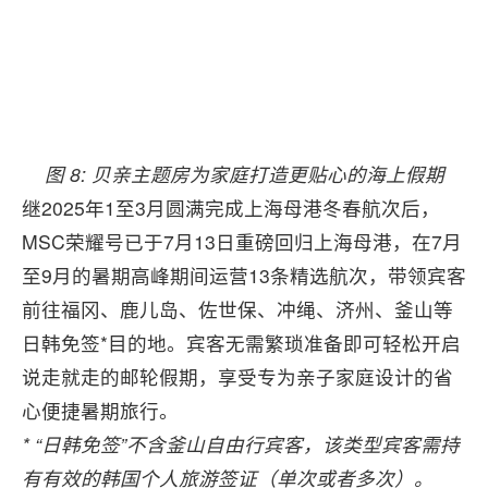
图 8:
贝亲主题房为家庭打造更贴心的海上假期
继2025年1至3月圆满完成上海母港冬春航次后，
MSC荣耀号已于7月13日重磅回归上海母港，在7月
至9月的暑期高峰期间运营13条精选航次，带领宾客
前往福冈、鹿儿岛、佐世保、冲绳、济州、釜山等
日韩免签*目的地。宾客无需繁琐准备即可轻松开启
说走就走的邮轮假期，享受专为亲子家庭设计的省
心便捷暑期旅行。
*
“日韩免签”不含釜山自由行宾客，该类型宾客需持
有有效的韩国个人旅游签证（单次或者多次）。