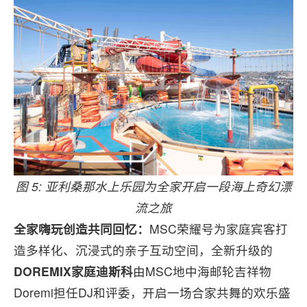
图 5: 亚利桑那水上乐园为全家开启一段海上奇幻漂
流之旅
全家嗨玩创造共同回忆：
MSC荣耀号为家庭宾客打
造多样化、沉浸式的亲子互动空间，全新升级的
DOREMIX家庭迪斯科
由MSC地中海邮轮吉祥物
Doremi担任DJ和评委，开启一场合家共舞的欢乐盛