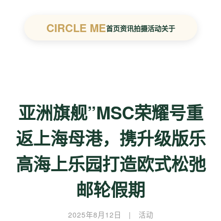
CIRCLE ME
首页
资讯
拍摄
活动
关于
亚洲旗舰”MSC荣耀号重
返上海母港，携升级版乐
高海上乐园打造欧式松弛
邮轮假期
2025年8月12日
|
活动