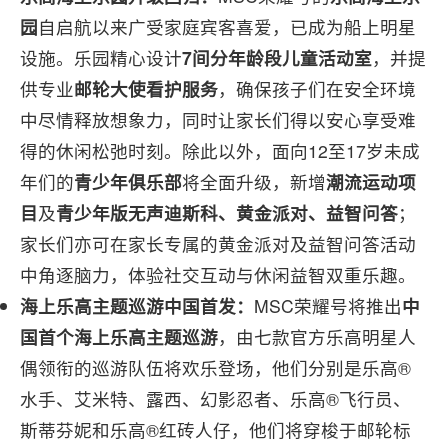
园
自启航以来广受家庭宾客喜爱，已成为船上明星
设施。乐园精心设计
7间分年龄段儿童活动室
，并提
供专业
邮轮大使看护服务
，确保孩子们在安全环境
中尽情释放想象力，同时让家长们得以安心享受难
得的休闲松弛时刻。除此以外，面向12至17岁未成
年们的
青少年俱乐部
将全面升级，新增
潮流运动项
目
及
青少年版无声迪斯科、黄金派对、益智问答
；
家长们亦可在家长专属的黄金派对及益智问答活动
中角逐脑力，体验社交互动与休闲益智双重乐趣。
海上乐高主题巡游
中国
首发：
MSC荣耀号将推出
中
国首个海上乐高主题巡游
，由七款官方乐高明星人
偶领衔的巡游队伍将欢乐登场，他们分别是乐高®
水手、艾米特、露西、幻影忍者、乐高®飞行员、
斯蒂芬妮和乐高®红砖人仔，他们将穿梭于邮轮标