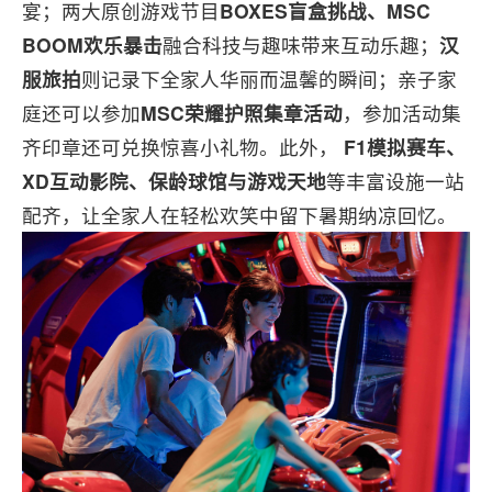
宴；两大原创游戏节目
BOXES盲盒挑战、MSC
BOOM欢乐暴击
融合科技与趣味带来互动乐趣；
汉
服旅拍
则记录下全家人华丽而温馨的瞬间；亲子家
庭还可以参加
MSC荣耀护照集章活动
，参加活动集
齐印章还可兑换惊喜小礼物。此外，
F1模拟赛车、
XD互动影院、保龄球馆与游戏天地
等丰富设施一站
配齐，让全家人在轻松欢笑中留下暑期纳凉回忆。