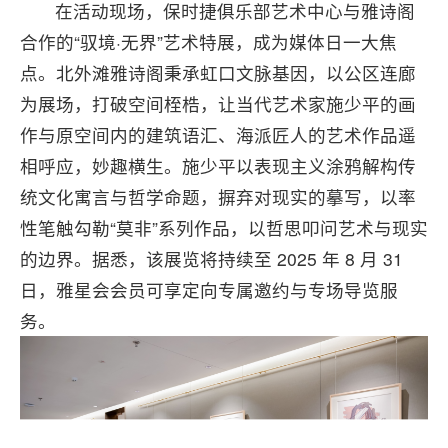
在活动现场，保时捷俱乐部艺术中心与雅诗阁
合作的“驭境·无界”艺术特展，成为媒体日一大焦
点。北外滩雅诗阁秉承虹口文脉基因，以公区连廊
为展场，打破空间桎梏，让当代艺术家施少平的画
作与原空间内的建筑语汇、海派匠人的艺术作品遥
相呼应，妙趣横生。施少平以表现主义涂鸦解构传
统文化寓言与哲学命题，摒弃对现实的摹写，以率
性笔触勾勒“莫非”系列作品，以哲思叩问艺术与现实
的边界。据悉，该展览将持续至 2025 年 8 月 31
日，雅星会会员可享定向专属邀约与专场导览服
务。