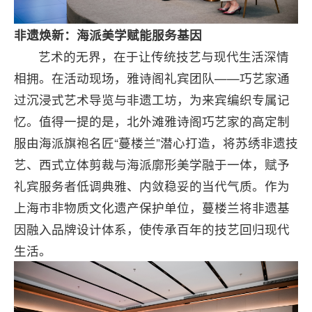
非遗焕新：海派美学赋能服务基因
艺术的无界，在于让传统技艺与现代生活深情
相拥。在活动现场，雅诗阁礼宾团队——巧艺家通
过沉浸式艺术导览与非遗工坊，为来宾编织专属记
忆。值得一提的是，北外滩雅诗阁巧艺家的高定制
服由海派旗袍名匠“蔓楼兰”潜心打造，将苏绣非遗技
艺、西式立体剪裁与海派廓形美学融于一体，赋予
礼宾服务者低调典雅、内敛稳妥的当代气质。作为
上海市非物质文化遗产保护单位，蔓楼兰将非遗基
因融入品牌设计体系，使传承百年的技艺回归现代
生活。